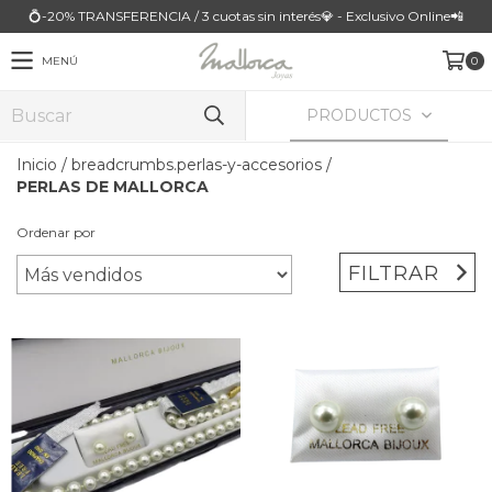
💍-20% TRANSFERENCIA / 3 cuotas sin interés💎 - Exclusivo Online📲
MENÚ
0
PRODUCTOS
Inicio
/
breadcrumbs.perlas-y-accesorios
/
PERLAS DE MALLORCA
Ordenar por
FILTRAR