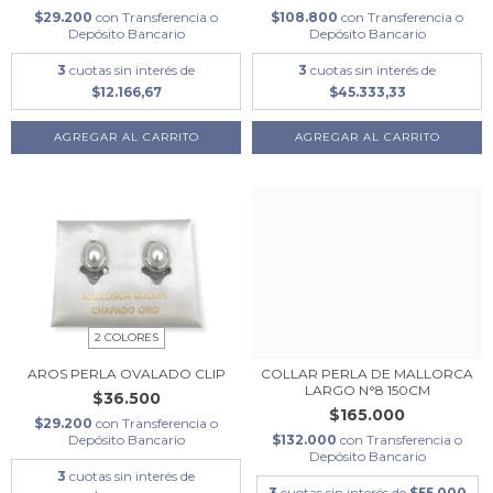
$29.200
con
Transferencia o
$108.800
con
Transferencia o
Depósito Bancario
Depósito Bancario
3
cuotas sin interés de
3
cuotas sin interés de
$12.166,67
$45.333,33
AGREGAR AL CARRITO
2 COLORES
AROS PERLA OVALADO CLIP
COLLAR PERLA DE MALLORCA
LARGO N°8 150CM
$36.500
$165.000
$29.200
con
Transferencia o
Depósito Bancario
$132.000
con
Transferencia o
Depósito Bancario
3
cuotas sin interés de
3
cuotas sin interés de
$55.000