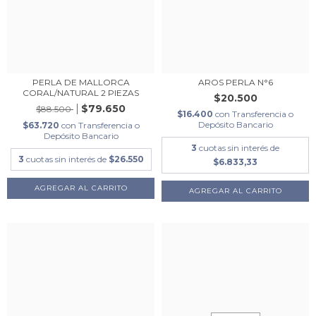
PERLA DE MALLORCA
AROS PERLA N°6
CORAL/NATURAL 2 PIEZAS
$20.500
$79.650
$88.500
$16.400
con
Transferencia o
Depósito Bancario
$63.720
con
Transferencia o
Depósito Bancario
3
cuotas sin interés de
3
cuotas sin interés de
$26.550
$6.833,33