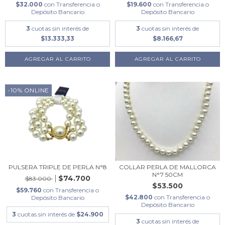
$32.000
con
Transferencia o
$19.600
con
Transferencia o
Depósito Bancario
Depósito Bancario
3
cuotas sin interés de
3
cuotas sin interés de
$13.333,33
$8.166,67
AGREGAR AL CARRITO
-10% ONLINE
PULSERA TRIPLE DE PERLA N°8
COLLAR PERLA DE MALLORCA
N°7 50CM
$74.700
$83.000
$53.500
$59.760
con
Transferencia o
$42.800
con
Transferencia o
Depósito Bancario
Depósito Bancario
3
cuotas sin interés de
$24.900
3
cuotas sin interés de