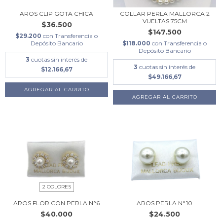
AROS CLIP GOTA CHICA
COLLAR PERLA MALLORCA 2
VUELTAS 75CM
$36.500
$147.500
$29.200
con
Transferencia o
Depósito Bancario
$118.000
con
Transferencia o
Depósito Bancario
3
cuotas sin interés de
3
cuotas sin interés de
$12.166,67
$49.166,67
2 COLORES
AROS FLOR CON PERLA N°6
AROS PERLA N°10
$40.000
$24.500