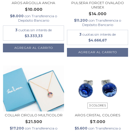
AROS ARGOLLA ANCHA
PULSERA FORCET OVALADO
UNISEX
$10.000
$14.000
$8.000
con
Transferencia o
Depósito Bancario
$11.200
con
Transferencia o
Depósito Bancario
3
cuotas sin interés de
3
cuotas sin interés de
$3.333,33
$4.666,67
AGREGAR AL CARRITO
AGREGAR AL CARRITO
3 COLORES
COLLAR CIRCULO MULTICOLOR
AROS CRISTAL COLORES
$21.500
$7.000
$17.200
con
Transferencia o
$5.600
con
Transferencia o