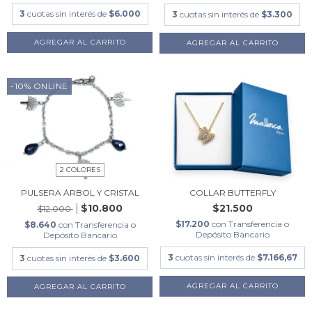
3
cuotas sin interés de
$6.000
3
cuotas sin interés de
$3.300
-10% ONLINE
2 COLORES
PULSERA ÁRBOL Y CRISTAL
COLLAR BUTTERFLY
$10.800
$21.500
$12.000
$17.200
con
Transferencia o
$8.640
con
Transferencia o
Depósito Bancario
Depósito Bancario
3
cuotas sin interés de
$7.166,67
3
cuotas sin interés de
$3.600
AGREGAR AL CARRITO