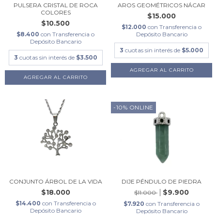
PULSERA CRISTAL DE ROCA
AROS GEOMÉTRICOS NÁCAR
COLORES
$15.000
$10.500
$12.000
con
Transferencia o
$8.400
con
Transferencia o
Depósito Bancario
Depósito Bancario
3
cuotas sin interés de
$5.000
3
cuotas sin interés de
$3.500
AGREGAR AL CARRITO
-10% ONLINE
CONJUNTO ÁRBOL DE LA VIDA
DIJE PÉNDULO DE PIEDRA
$18.000
$9.900
$11.000
$14.400
con
Transferencia o
$7.920
con
Transferencia o
Depósito Bancario
Depósito Bancario