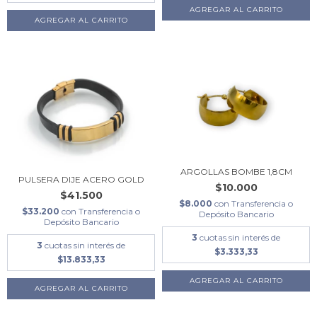
ARGOLLAS BOMBE 1,8CM
PULSERA DIJE ACERO GOLD
$10.000
$41.500
$8.000
con
Transferencia o
$33.200
con
Transferencia o
Depósito Bancario
Depósito Bancario
3
cuotas sin interés de
3
cuotas sin interés de
$3.333,33
$13.833,33