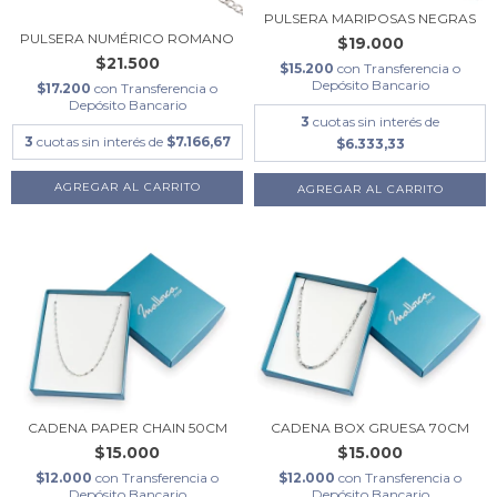
PULSERA MARIPOSAS NEGRAS
PULSERA NUMÉRICO ROMANO
$19.000
$21.500
$15.200
con
Transferencia o
Depósito Bancario
$17.200
con
Transferencia o
Depósito Bancario
3
cuotas sin interés de
3
cuotas sin interés de
$7.166,67
$6.333,33
CADENA PAPER CHAIN 50CM
CADENA BOX GRUESA 70CM
$15.000
$15.000
$12.000
con
Transferencia o
$12.000
con
Transferencia o
Depósito Bancario
Depósito Bancario