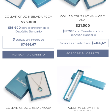
COLLAR CRUZ LATINA MICRO
COLLAR CRUZ BISELADA 70CM
PAVE
$23.000
$21.500
$18.400
con
Transferencia o
$17.200
con
Transferencia o
Depósito Bancario
Depósito Bancario
3
cuotas sin interés de
3
cuotas sin interés de
$7.166,67
$7.666,67
COLLAR CRUZ CRISTAL AQUA
PULSERA GRUMETTE