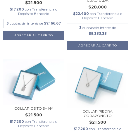
CUADRADA
$21.500
$28.000
$17.200
con
Transferencia o
Depósito Bancario
$22.400
con
Transferencia o
Depósito Bancario
3
cuotas sin interés de
$7.166,67
3
cuotas sin interés de
$9.333,33
COLLAR OSITO SHINY
COLLAR PIEDRA
$21.500
CORAZONCITO
$17.200
con
Transferencia o
$21.500
Depósito Bancario
$17.200
con
Transferencia o