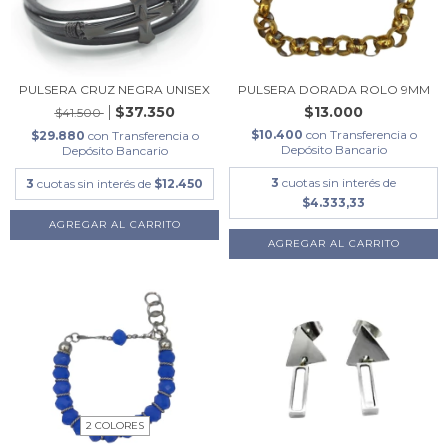
PULSERA CRUZ NEGRA UNISEX
PULSERA DORADA ROLO 9MM
$37.350
$13.000
$41.500
$10.400
con
Transferencia o
$29.880
con
Transferencia o
Depósito Bancario
Depósito Bancario
3
cuotas sin interés de
3
cuotas sin interés de
$12.450
$4.333,33
2 COLORES