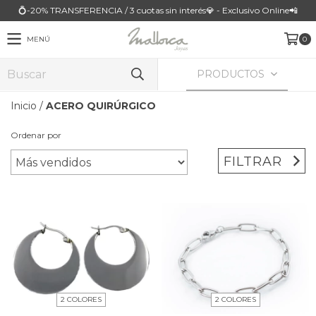
💍-20% TRANSFERENCIA / 3 cuotas sin interés💎 - Exclusivo Online📲
MENÚ
0
PRODUCTOS
Inicio
/
ACERO QUIRÚRGICO
Ordenar por
FILTRAR
2 COLORES
2 COLORES