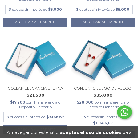
3
cuotas sin interés de
$5.000
3
cuotas sin interés de
$5.000
COLLAR ELEGANCIA ETERNA
CONJUNTO JUEGO DE FUEGO
$21.500
$35.000
$17.200
con
Transferencia o
$28.000
con
Transferencia o
Depósito Bancario
Depósito Bancario
3
cuotas sin interés de
$7.166,67
3
cuotas sin interés de
$11.666,67
Al navegar por este sitio
aceptás el uso de cookies
para